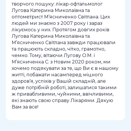
творчого пошуку: лікар-офтальмолог
Лугова Катерина Миколаївна та
оптометрист М’ясниченко Світлана. Цих
людей ми знаємо з 2007 року і зараз
лікуємось у них. Протягом довгих років
Лугова Катерина Миколаївна та
М’ясниченко Світлана завжди працювали
та працюють складно, чітко, грамотно,
чемно. Тому, вітаючи Лугову О.М. і
М’ясниченка С. з Новим 2020 роком, ми
хочемо подякувати за те, що Ви є в нашому
житті, побажати насамперед міцного
здоров’я, успіхів у Вашій складній, але
дуже потрібній роботі, залишатися такими
ж привабливими, чуйними, ввічливими,
які знають свою справу Лікарями. Дякую
Вам за все!