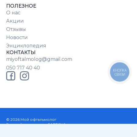
ПОЛЕЗНОЕ
О нас
Акции
Отзывы
Новости
Энциклопедия
КОНТАКТЫ
miyoftalmolog@gmail.com
050 717 40 40
КНОПКА
СВЯЗИ
© 2026 Мой офтальмолог
Этот сайт защищен reCAPTCHA, и к нему применяются
Политика конфиденциальности и Условия предоставления
услуг Google.