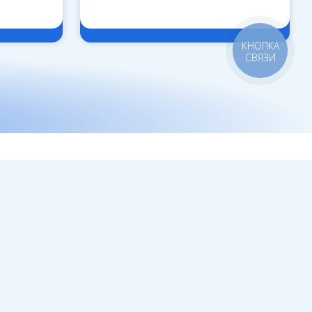
КНОПКА
СВЯЗИ
Е
КОНТАКТЫ
miyoftalmolog@gmail.com
050 717 40 40
едия