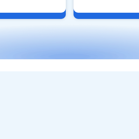
ФИЛИАЛЫ В Г. ХАРЬКОВ
ПОЛЕЗНО
О нас
пр-т. Юбилейный, 67 Б
Акции
пр-т. Победы, 59
Отзывы
ул. Олимпийская, 11
Новости
пр-т. Героев Харькова, 272
Энциклоп