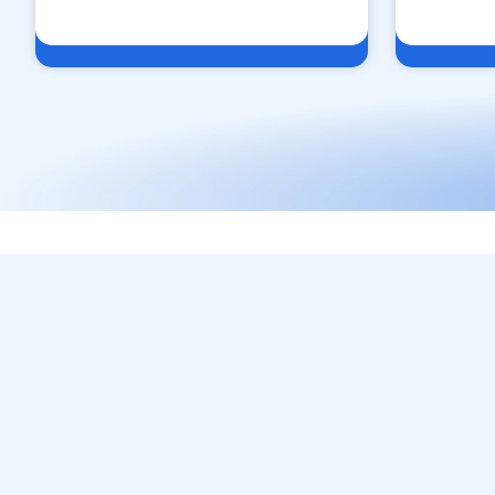
Современная
офтальмологическая
диагностика в спальных
районах Харькова