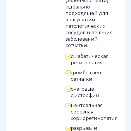
(зеленый спектр),
идеально
подходящей для
коагуляции
патологических
сосудов и лечения
заболеваний
сетчатки.
диабетическая
ретинопатия
тромбоз вен
сетчатки
очаговые
дистрофии
центральная
серозная
хориоретинопатия
разрывы и