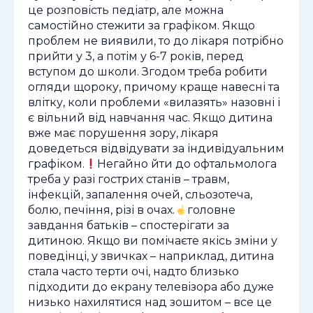
це розповість педіатр, але можна
самостійно стежити за графіком. Якщо
проблем не виявили, то до лікаря потрібно
прийти у 3, а потім у 6-7 років, перед
вступом до школи. Згодом треба робити
огляди щороку, причому краще навесні та
влітку, коли проблеми «вилазять» назовні і
є вільний від навчання час. Якщо дитина
вже має порушення зору, лікаря
доведеться відвідувати за індивідуальним
графіком.
Негайно йти до офтальмолога
треба у разі гострих станів – травм,
інфекцій, запалення очей, сльозотеча,
болю, печіння, різі в очах.
головне
завдання батьків – спостерігати за
дитиною. Якщо ви помічаєте якісь зміни у
поведінці, у звичках – наприклад, дитина
стала часто терти очі, надто близько
підходити до екрану телевізора або дуже
низько нахилятися над зошитом – все це