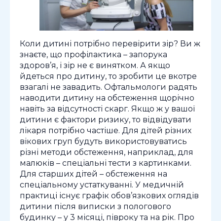
Коли дитині потрібно перевірити зір? Ви ж
знаєте, що профілактика – запорука
здоров’я, і ​​зір не є винятком. А якщо
йдеться про дитину, то зробити це вкотре
взагалі не завадить. Офтальмологи радять
наводити дитину на обстеження щорічно
навіть за відсутності скарг. Якщо ж у вашої
дитини є фактори ризику, то відвідувати
лікаря потрібно частіше. Для дітей різних
вікових груп будуть використовуватись
різні методи обстеження, наприклад, для
малюків – спеціальні тести з картинками.
Для старших дітей – обстеження на
спеціальному устаткуванні. У медичній
практиці існує графік обов’язкових оглядів
дитини після виписки з пологового
будинку – у 3 місяці, півроку та на рік. Про