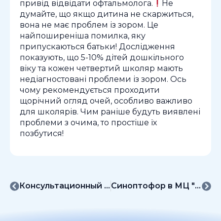
привід відвідати офтальмолога.
Не
думайте, що якщо дитина не скаржиться,
вона не має проблем із зором. Це
найпоширеніша помилка, яку
припускаються батьки! Дослідження
показують, що 5-10% дітей дошкільного
віку та кожен четвертий школяр мають
недіагностовані проблеми із зором. Ось
чому рекомендується проходити
щорічний огляд очей, особливо важливо
для школярів. Чим раніше будуть виявлені
проблеми з очима, то простіше їх
позбутися!
Консультационный день М. Ковтуна и В. Шевчика
Синоптофор в МЦ "Мой офтальмолог"“