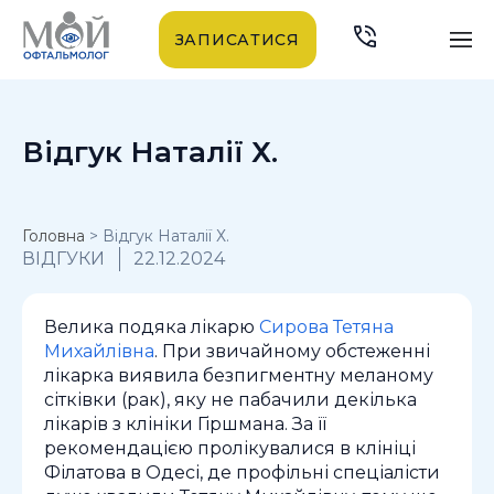
ЗАПИСАТИСЯ
Відгук Наталії Х.
Головна
>
Відгук Наталії Х.
ВІДГУКИ
22.12.2024
Велика подяка лікарю
Сирова Тетяна
Михайлівна
. При звичайному обстеженні
лікарка виявила безпигментну меланому
сітківки (рак), яку не пабачили декілька
лікарів з клініки Гіршмана. За її
рекомендацією пролікувалися в клініці
Філатова в Одесі, де профільні спеціалісти