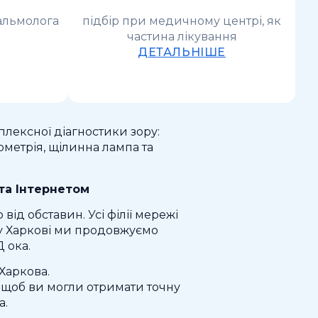
тальмолога
підбір при медичному центрі, як
частина лікування
ДЕТАЛЬНІШЕ
лексної діагностики зору:
ометрія, щілинна лампа та
та Інтернетом
д обставин. Усі філії мережі
 у Харкові ми продовжуємо
 ока.
Харкова.
, щоб ви могли отримати точну
а.