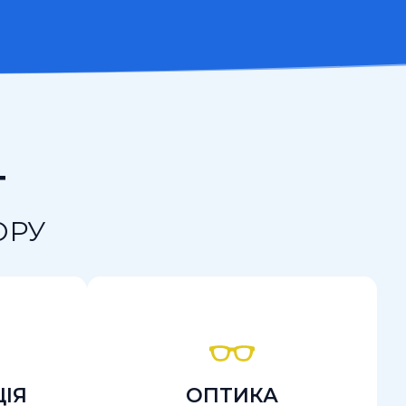
Г
ОРУ
ІЯ
ОПТИКА