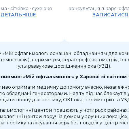
ма • сітківка • сухе око
консультація лікаря-оф
ДЕТАЛЬНІШЕ
ЗАПИСАТИСЯ
ру «Мій офтальмолог» оснащені обладнанням для комп
томографія), периметрія, кераторефрактометрія, тон
ультразвукове дослідження ока (УЗД).
ономно: «Мій офтальмолог» у Харкові зі світлом 
ливо отримати медичну допомогу вчасно, незалежно ві
тю обладнані генераторами. Навіть під час блекаутів
одити повну діагностику, ОКТ ока, периметрію та УЗД
тальмологічні центри працюють у чотирьох районах 
ологічні центри поруч із домом у зручних локаціях
іагностику та лікування зору без поїздок у центр міст