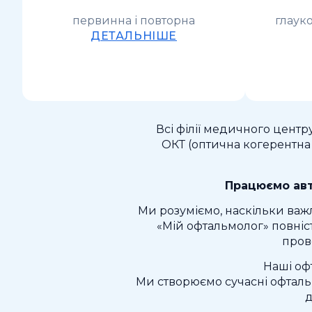
первинна і повторна
глауко
ДЕТАЛЬНІШЕ
Всі філії медичного цент
ОКТ (оптична когерентна 
Працюємо авт
Ми розуміємо, наскільки важ
«Мій офтальмолог» повніс
пров
Наші оф
Ми створюємо сучасні офтальм
д