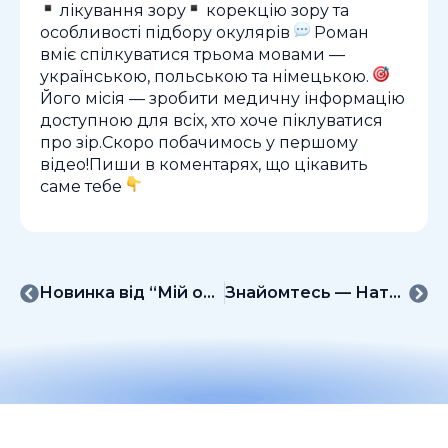
лікування зору
корекцію зору та
особливості підбору окулярів
Роман
вміє спілкуватися трьома мовами —
українською, польською та німецькою.
Його місія — зробити медичну інформацію
доступною для всіх, хто хоче піклуватися
про зір.Скоро побачимось у першому
відео!Пиши в коментарях, що цікавить
саме тебе
Новинка від “Мій офтальмолог”!
Знайомтесь — Наталка, наш новий цифровий аватар!