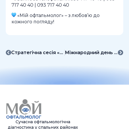
717 40 40 | 093 717 40 40
«Мій офтальмолог» – з любов’ю до
кожного погляду!
Стратегічна сесія «Мій офтальмолог» – коли розвиток має план!
Міжнародний день жіночого підприємництва у Харкові – день натхнення та взаємної підтримки!
Сучасна офтальмологічна
діагностика у спальних районах