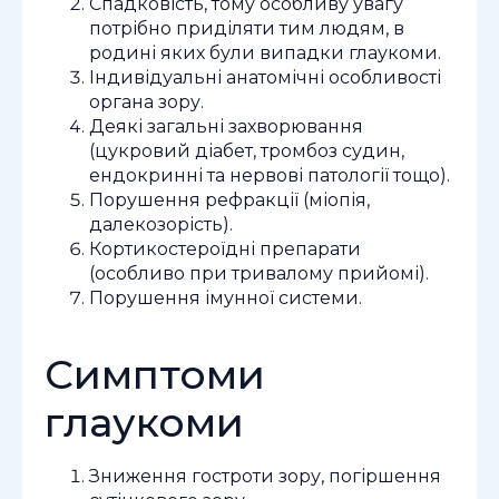
Спадковість, тому особливу увагу
потрібно приділяти тим людям, в
родині яких були випадки глаукоми.
Індивідуальні анатомічні особливості
органа зору.
Деякі загальні захворювання
(цукровий діабет, тромбоз судин,
ендокринні та нервові патології тощо).
Порушення рефракції (міопія,
далекозорість).
Кортикостероїдні препарати
(особливо при тривалому прийомі).
Порушення імунної системи.
Симптоми
глаукоми
Зниження гостроти зору, погіршення