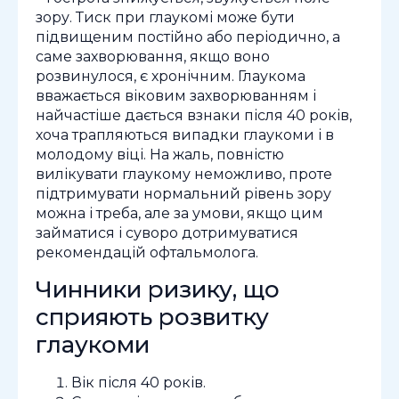
зору. Тиск при глаукомі може бути
підвищеним постійно або періодично, а
саме захворювання, якщо воно
розвинулося, є хронічним. Глаукома
вважається віковим захворюванням і
найчастіше дається взнаки після 40 років,
хоча трапляються випадки глаукоми і в
молодому віці. На жаль, повністю
вилікувати глаукому неможливо, проте
підтримувати нормальний рівень зору
можна і треба, але за умови, якщо цим
займатися і суворо дотримуватися
рекомендацій офтальмолога.
Чинники ризику, що
сприяють розвитку
глаукоми
Вік після 40 років.