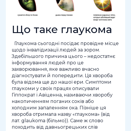
Що таке глаукома
Глаукома сьогодні посідає провідне місце
щодо інвалідизації людей за зором.
Здебільшого причина цього – недостатнє
інформування людей про це
захворювання, яке важливо вчасно
діагностувати й попередити. Ця хвороба
була відома ще до нашої ери. Симптоми
глаукоми у своїх працях описували
Гіппократ і Авіценна, називаючи хворобу
накопиченням поганих соків або
холодним запаленням ока. Пізніше ця
хвороба отримала назву «глаукома» (від
лат. glaukoma (більмо)). Саме ж слово
походить від давньогрецьких слів