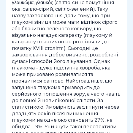
γλαυκώμα, γλαυκός (світло-синє помутніння
ока, світло-сірий, світло-зелений). Таку
назву захворювання дали тому, що при
глаукомі зіниця може мати відтінок сірого
або блакитно-зеленого кольору, що
візуально нагадує катаракту (глаукому й
катаракту практично не розрізняли до
початку XVIII століття). Сьогодні це
захворювання добре вивчено, розроблені
сучасні способи його лікування. Однак
глаукома – дуже підступна хвороба, яка
може приховано розвиватися та
проявитися раптово. Найстрашніше, що
запущена глаукома призводить до
серйозного погіршення зору, а часто навіть
до повної й невиліковної сліпоти. За
статистикою, ймовірність засліпнути через
двадцять років після виникнення
глаукоми на одне око становить 27%, на
обидва – 9%. Уникнути такої перспективи