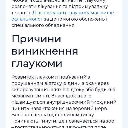
можна, якщо вчасно виявити глаукому,
розпочати лікування та підтримувальну
терапію.
Діагностувати глаукому має лише
офтальмолог
за допомогою обстежень і
спеціального обладнання.
Причини
виникнення
глаукоми
Розвиток глаукоми пов’язаний з
порушенням відтоку рідини з ока через
склерозування шляхів відтоку або будь-які
механічні зміни. Внаслідок цього
підвищується внутрішньоочний тиск, який
чинить навантаження на зоровий нерв.
Волокна нерва під впливом тиску
починають гинути, це позначається на зорі
– гострота знижується, звужується поле