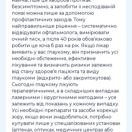
найчастіше ця хвороба протікає
безсимптомно, а запобігти її несподіваній
появі можна лише за допомогою
профілактичних заходів. Тому
найправильніше рішення – систематично
відвідувати офтальмолога, вимірювати
очний тиск, а після 40 років обов’язково
робити це хоча б раз на рік. Якщо лікар
виявить у вас глаукому, він призначить усі
необхідні обстеження, ефективне
лікування та визначить ризики залежно
від стану здоров’я пацієнта та виду
глаукоми (відкрито- або закритокутова).
Сьогодні глаукому лікують
терапевтичними, а в складніших випадках
лазерними і хірургічними методами – усе
залежить від показань у кожному випадку.
Усі необхідні препарати та засоби корекції
зору, якщо вони знадобляться, потрібно
купувати лише у спеціалізованих установах
(аптеках, оптиках, медичних центрах або