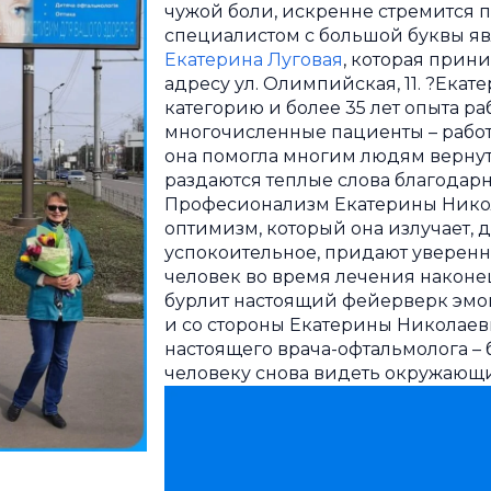
чужой боли, искренне стремится 
специалистом с большой буквы яв
Екатерина Луговая
, которая прин
адресу ул. Олимпийская, 11. ?Ека
категорию и более 35 лет опыта раб
многочисленные пациенты – работа
она помогла многим людям вернуть
раздаются теплые слова благодарн
Професионализм Екатерины Никол
оптимизм, который она излучает, 
успокоительное, придают увереннос
человек во время лечения наконец
бурлит настоящий фейерверк эмоци
и со стороны Екатерины Николаев
настоящего врача-офтальмолога – 
человеку снова видеть окружающи