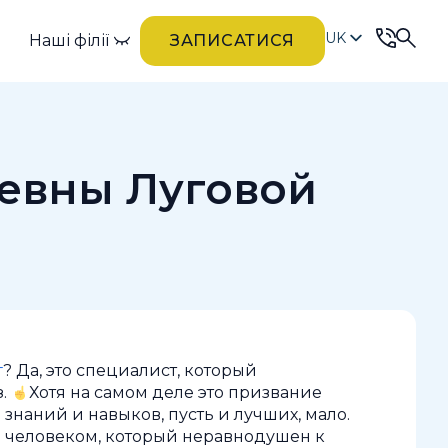
UK
Наші філії
ЗАПИСАТИСЯ
RU
евны Луговой
г
? Да, это специалист, который
з.
Хотя на самом деле это призвание
 знаний и навыков, пусть и лучших, мало.
 человеком, который неравнодушен к