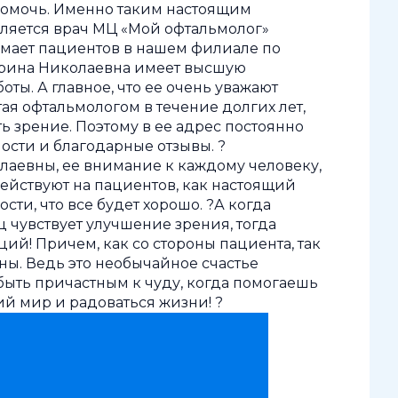
помочь. Именно таким настоящим
ляется врач МЦ «Мой офтальмолог»
имает пациентов в нашем филиале по
терина Николаевна имеет высшую
оты. А главное, что ее очень уважают
я офтальмологом в течение долгих лет,
 зрение. Поэтому в ее адрес постоянно
ости и благодарные отзывы. ?
аевны, ее внимание к каждому человеку,
действуют на пациентов, как настоящий
ти, что все будет хорошо. ?А когда
 чувствует улучшение зрения, тогда
й! Причем, как со стороны пациента, так
ны. Ведь это необычайное счастье
быть причастным к чуду, когда помогаешь
й мир и радоваться жизни! ?