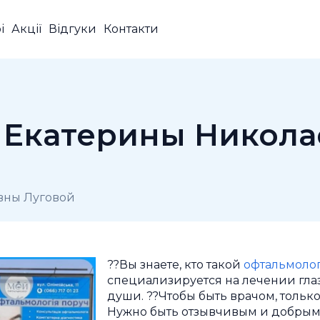
і
Акції
Відгуки
Контакти
Екатерины Никола
вны Луговой
??Вы знаете, кто такой
офтальмоло
специализируется на лечении гла
души. ??Чтобы быть врачом, только
Нужно быть отзывчивым и добрым