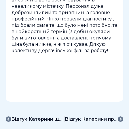
невеликому містечку. Персонал дуже
доброзичливий та привітний, а головне
професійний. Чітко провели діагностику ,
підібрали саме те, що було мені потрібно, та
в найкоротший термін (3 доби) окуляри
були виготовлені та доставлені, причому
ціна була нижче, ніж я очікував. Дякую
колективу Дергачівської філії за роботу!
Відгук Катерини щодо діагностики зору в МЦ «Мій офтальмолог»
Відгук Катерини про повне обстеження