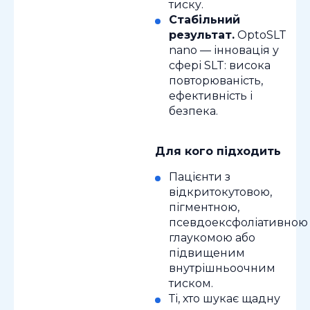
тиску.
Стабільний
результат.
OptoSLT
nano — інновація у
сфері SLT: висока
повторюваність,
ефективність і
безпека.
Для кого підходить
Пацієнти з
відкритокутовою,
пігментною,
псевдоексфоліативною
глаукомою або
підвищеним
внутрішньоочним
тиском.
Ті, хто шукає щадну