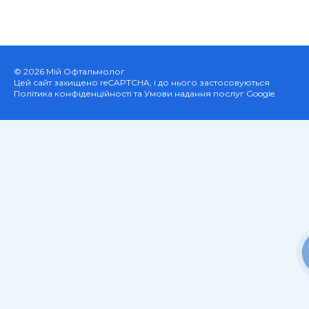
© 2026 Мій Офтальмолог
Цей сайт захищено reCAPTCHA, і до нього застосовуються
Політика конфіденційності та Умови надання послуг Google.