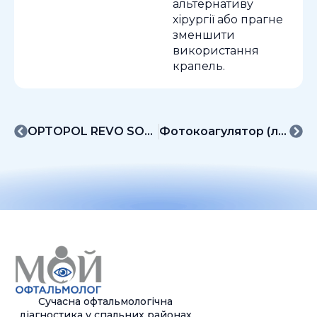
альтернативу
хірургії або прагне
зменшити
використання
крапель.
OPTOPOL REVO SOCT Copernicus — багатофункціональна діагностична система
Фотокоагулятор (лазер) Norlase LEAF
Сучасна офтальмологічна
діагностика у спальних районах