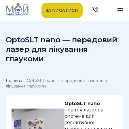
ЗАПИСАТИСЯ
OptoSLT nano — передовий
лазер для лікування
глаукоми
Головна
>
OptoSLT nano — передовий лазер для
лікування глаукоми
OptoSLT nano
—
новітня лазерна
система для
селективної
трабекулопластики