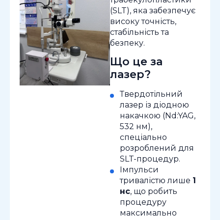
(SLT), яка забезпечує
високу точність,
стабільність та
безпеку.
Що це за
лазер?
Твердотільний
лазер із діодною
накачкою (Nd:YAG,
532 нм),
спеціально
розроблений для
SLT-процедур.
Імпульси
тривалістю лише
1
нс
, що робить
процедуру
максимально