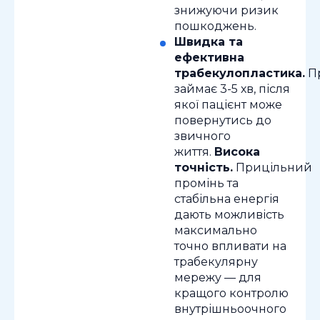
знижуючи ризик
пошкоджень.
Швидка та
ефективна
трабекулопластика.
П
займає 3-5 хв, після
якої пацієнт може
повернутись до
звичного
життя.
Висока
точність.
Прицільний
промінь та
стабільна енергія
дають можливість
максимально
точно впливати на
трабекулярну
мережу — для
кращого контролю
внутрішньоочного