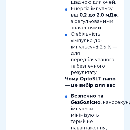
щадною для очей.
Енергія імпульсу —
від
0,2 до 2,0 мДж
,
з регульованими
значеннями.
Стабільність
«імпульс-до-
імпульсу» ± 2.5 % —
для
передбачуваного
та безпечного
результату.
Чому OptoSLT nano
— це вибір для вас
Безпечно та
безболісно.
наносекун
імпульси
мінімізують
термічне
навантаження,