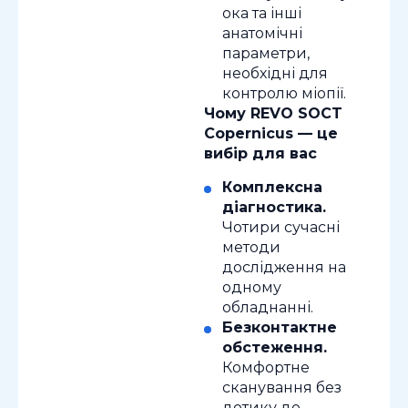
ока та інші
анатомічні
параметри,
необхідні для
контролю міопії.
Чому REVO SOCT
Copernicus — це
вибір для вас
Комплексна
діагностика.
Чотири сучасні
методи
дослідження на
одному
обладнанні.
Безконтактне
обстеження.
Комфортне
сканування без
дотику до