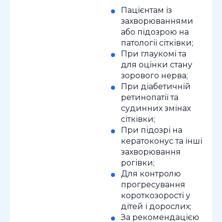
Пацієнтам із
захворюваннями
або підозрою на
патології сітківки;
При глаукомі та
для оцінки стану
зорового нерва;
При діабетичній
ретинопатії та
судинних змінах
сітківки;
При підозрі на
кератоконус та інші
захворювання
рогівки;
Для контролю
прогресування
короткозорості у
дітей і дорослих;
За рекомендацією