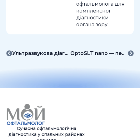
офтальмолога для
комплексної
діагностики
органа зору.
Ультразвукова діагностична система Scanmate Flex DGH із зондами
OptoSLT nano — передовий лазер для лікування глаукоми
Сучасна офтальмологічна
діагностика у спальних районах