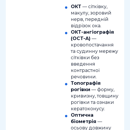
ОКТ
— сітківку,
макулу, зоровий
нерв, передній
відрізок ока.
ОКТ-ангіографія
(OCT-A)
—
кровопостачання
та судинну мережу
сітківки без
введення
контрастної
речовини.
Топографія
рогівки
— форму,
кривизну, товщину
рогівки та ознаки
кератоконусу.
Оптична
біометрія
—
осьову довжину