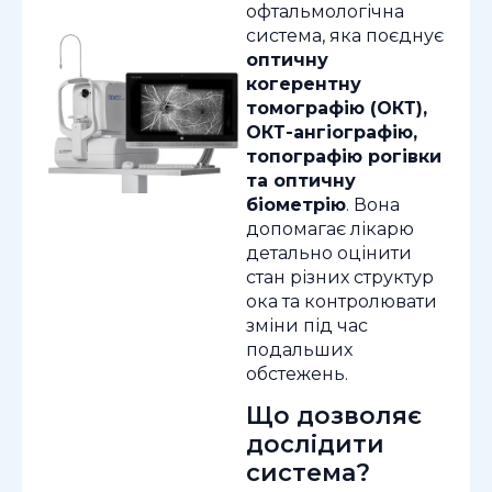
офтальмологічна
система, яка поєднує
оптичну
когерентну
томографію (ОКТ),
ОКТ-ангіографію,
топографію рогівки
та оптичну
біометрію
. Вона
допомагає лікарю
детально оцінити
стан різних структур
ока та контролювати
зміни під час
подальших
обстежень.
Що дозволяє
дослідити
система?