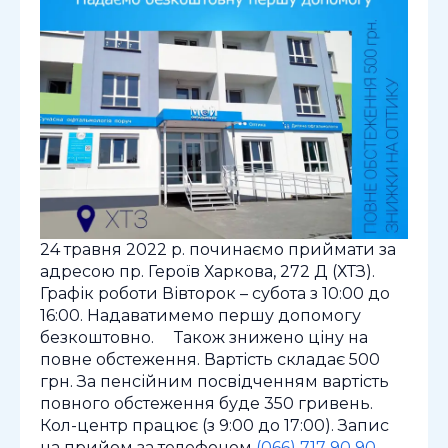
24 травня 2022 р. починаємо приймати за
адресою пр. Героїв Харкова, 272 Д (ХТЗ). ⠀
Графік роботи Вівторок – субота з 10:00 до
16:00. Надаватимемо першу допомогу
безкоштовно. ⠀ Також знижено ціну на
повне обстеження. Вартість складає 500
грн. За пенсійним посвідченням вартість
повного обстеження буде 350 гривень.
Кол-центр працює (з 9:00 до 17:00). Запис
на прийом за телефоном
(066) 717 90 90
. ⠀