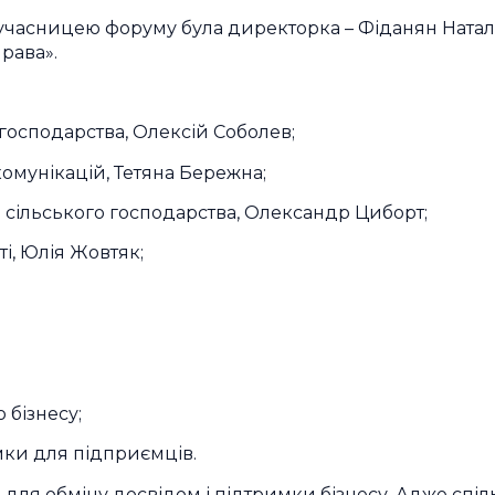
часницею форуму була директорка – Фіданян Наталія,
рава».
о господарства, Олексій Соболев;
 комунікацій, Тетяна Бережна;
та сільського господарства, Олександр Циборт;
і, Юлія Жовтяк;
 бізнесу;
мки для підприємців.
для обміну досвідом і підтримки бізнесу. Адже спільн