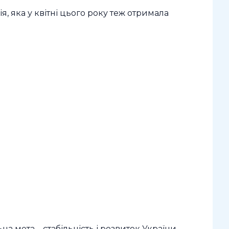
 яка у квітні цього року теж отримала
а мета – стабільність і розвиток України.