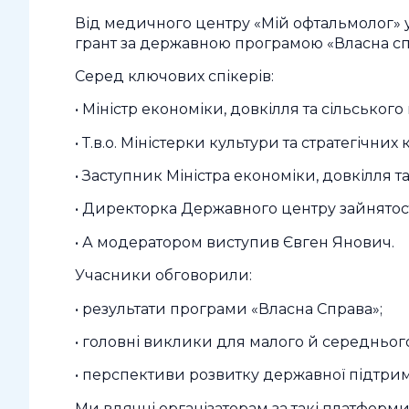
Від медичного центру «Мій офтальмолог» у
грант за державною програмою «Власна сп
Серед ключових спікерів:
• Міністр економіки, довкілля та сільськог
• Т.в.о. Міністерки культури та стратегічних
• Заступник Міністра економіки, довкілля 
• Директорка Державного центру зайнятост
• А модератором виступив Євген Янович.
Учасники обговорили:
• результати програми «Власна Справа»;
• головні виклики для малого й середнього
• перспективи розвитку державної підтри
Ми вдячні організаторам за такі платформи 