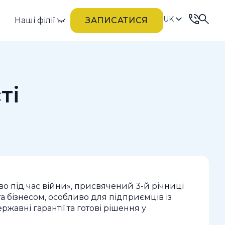
UK
Наші філії
ЗАПИСАТИСЯ
RU
ті
во під час війни», присвячений 3-й річниці
 бізнесом, особливо для підприємців із
авні гарантії та готові рішення у