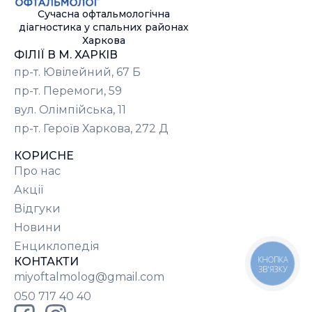
Сучасна офтальмологічна
діагностика у спальних районах
Харкова
ФІЛІЇ В М. ХАРКІВ
пр-т. Ювілейний, 67 Б
пр-т. Перемоги, 59
вул. Олімпійська, 11
пр-т. Героїв Харкова, 272 Д
КОРИСНЕ
Про нас
Акції
Відгуки
Новини
Енциклопедія
КНОПКА
КОНТАКТИ
ЗВ'ЯЗКУ
miyoftalmolog@gmail.com
050 717 40 40