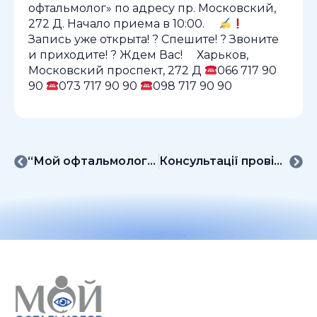
офтальмолог» по адресу пр. Московский,
272 Д. Начало приема в 10:00. ⠀
Запись уже открыта! ? Спешите! ? Звоните
и приходите! ? Ждем Вас! ⠀ Харьков,
Московский проспект, 272 Д
066 717 90
90
073 717 90 90
098 717 90 90
“Мой офтальмолог” на OphthalmicHub
Консультації провідних офтальмологів Харкова у МЦ “Мій офтальмолог”