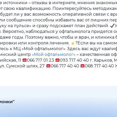
 источники – отзывы в интернете, мнения знакомых. 
ает свою квалификацию. Поинтересуйтесь методика
 будет ли у вас возможность оперативной связи с вр
ли сообщение способны избавить вас от лишних пе
уку на пульсе» и сразу подскажет план действий.
. Вероятно, наблюдаться у офтальмолога придется о
даже годы. Поэтому важно, чтобы и врач, и клиника 
тировки или контроля лечения.
?Если вы на самом
йтесь к МЦ «Мой офтальмолог». Здесь вас ждут ква
цинский центр
«Мой офтальмолог»
– качественная оф
ийская, 11
066 717 01 23
093 717 40 40 г. Харьков
 ул. Сумской шлях, 27
066 717 40 40
068 717 40 40
ионки”