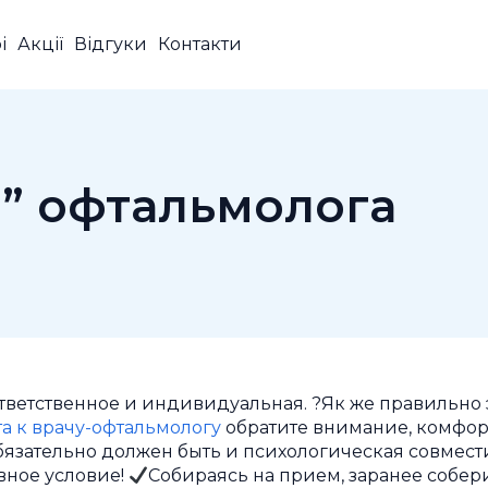
і
Акції
Відгуки
Контакти
о” офтальмолога
тветственное и индивидуальная. ?Як же правильно э
а к врачу-офтальмологу
обратите внимание, комфорт
бязательно должен быть и психологическая совмести
вное условие!
Собираясь на прием, заранее собе