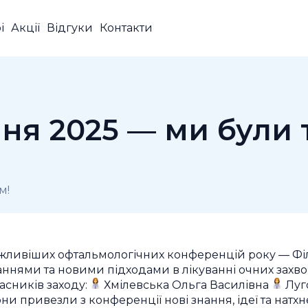
і
Акції
Відгуки
Контакти
ня 2025 — ми були 
м!
важливіших офтальмологічних конференцій року — Фі
наннями та новими підходами в лікуванні очних захв
асників заходу:
Хмілевська Ольга Василівна
Луг
ни привезли з конференції нові знання, ідеї та натх