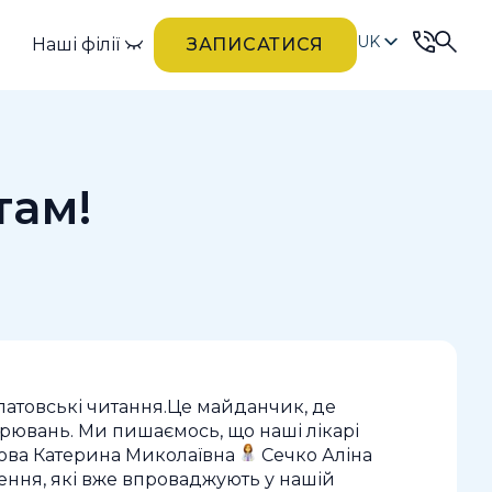
UK
Наші філії
ЗАПИСАТИСЯ
RU
там!
латовські читання.Це майданчик, де
орювань. Ми пишаємось, що наші лікарі
ова Катерина Миколаївна
Сечко Аліна
нення, які вже впроваджують у нашій