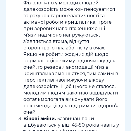
Фізіологічно у молодих людей
далекозорість може компенсуватися
за рахунок гарної еластичності та
активної роботи кришталика, проте
при зорових навантаженнях очні
м’язи надмірно напружуються,
з’являється втома, відчуття
стороннього тіла або піску в очах.
Якщо не робити жодних дій щодо
нормалізації режиму відпочинку для
очей, то резерви акомодації м’язів
кришталика зменшаться, тим самим в
перспективі наближуючи вікову
далекозорість. Щоб цього не сталося,
молодим людям важливо відвідувати
офтальмолога та виконувати його
рекомендації для підтримки здоров’я
очей.
Вікові зміни.
Зазвичай вони
відбуваються у віці 45-50 років навіть у