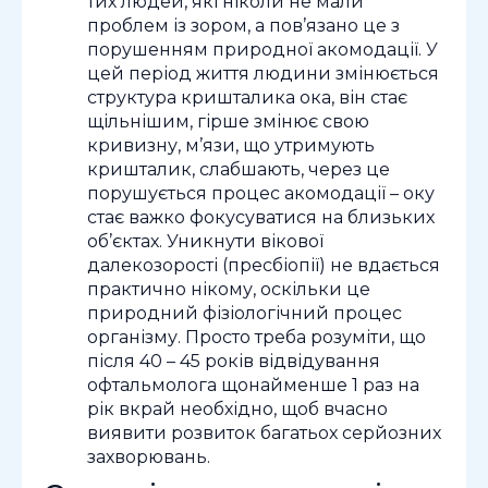
тих людей, які ніколи не мали
проблем із зором, а пов’язано це з
порушенням природної акомодації. У
цей період життя людини змінюється
структура кришталика ока, він стає
щільнішим, гірше змінює свою
кривизну, м’язи, що утримують
кришталик, слабшають, через це
порушується процес акомодації – оку
стає важко фокусуватися на близьких
об’єктах. Уникнути вікової
далекозорості (пресбіопії) не вдається
практично нікому, оскільки це
природний фізіологічний процес
організму. Просто треба розуміти, що
після 40 – 45 років відвідування
офтальмолога щонайменше 1 раз на
рік вкрай необхідно, щоб вчасно
виявити розвиток багатьох серйозних
захворювань.