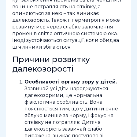
вони не потрапляють на сітківку, а
опиняються за нею – так виникає
далекозорість. Також гіперметропія може
розвинутись через слабке заломлення
променів світла оптичною системою ока.
Іноді зустрічаються ситуації, коли обидва
ці чинники збігаються.
Причини розвитку
далекозорості
Особливості органу зору у дітей.
Зазвичай усі діти народжуються
далекозорими, це нормальна
фізіологічна особливість. Вона
пояснюється тим, що у дитини очне
яблуко менше за норму, і фокус на
сітківку не потрапляє. Дитяча
далекозорість зазвичай слабо
виражена, зникає поступово зі