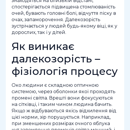
знаходяться на близькій відстані,
спостерігається підвищена стомлюваність
очей, бувають головні болі, відчуття піску в
очах, запаморочення. Далекозорість
зустрічається у людей будь-якому віці, як у
дорослих, так і у дітей.
Як виникає
далекозорість –
фізіологія процесу
Око людини є складною оптичною
системою, через оболонки якої проходять
промені світла. Врешті вони фокусуються
на сітківці, і таким чином людина бачить.
Якщо ж відбуваються якісь відхилення від
цієї норми, зір порушується. Наприклад,
при зменшених розмірах очного яблука
кут заломлення променів світла менший, і