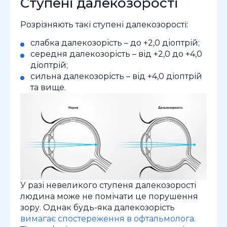
Ступені далекозорості
Розрізняють такі ступені далекозорості:
слабка далекозорість – до +2,0 діоптрій;
середня далекозорість – від +2,0 до +4,0
діоптрій;
сильна далекозорість – від +4,0 діоптрій
та вище.
У разі невеликого ступеня далекозорості
людина може не помічати це порушення
зору. Однак будь-яка далекозорість
вимагає спостереження в офтальмолога.