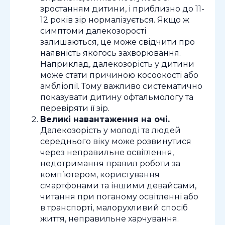
зростанням дитини, і приблизно до 11-
12 років зір нормалізується. Якщо ж
симптоми далекозорості
залишаються, це може свідчити про
наявність якогось захворювання.
Наприклад, далекозорість у дитини
може стати причиною косоокості або
амбліопії. Тому важливо систематично
показувати дитину офтальмологу та
перевіряти її зір.
Великі навантаження на очі.
Далекозорість у молоді та людей
середнього віку може розвинутися
через неправильне освітлення,
недотримання правил роботи за
комп’ютером, користування
смартфонами та іншими девайсами,
читання при поганому освітленні або
в транспорті, малорухливий спосіб
життя, неправильне харчування.