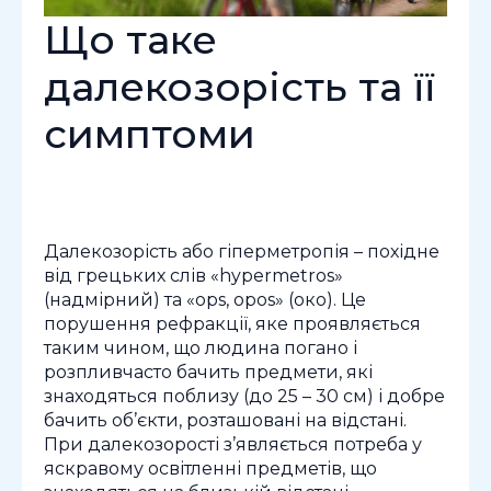
Що таке
далекозорість та її
симптоми
Далекозорість або гіперметропія – похідне
від грецьких слів «hypermetros»
(надмірний) та «ops, opos» (око). Це
порушення рефракції, яке проявляється
таким чином, що людина погано і
розпливчасто бачить предмети, які
знаходяться поблизу (до 25 – 30 см) і добре
бачить об’єкти, розташовані на відстані.
При далекозорості з’являється потреба у
яскравому освітленні предметів, що