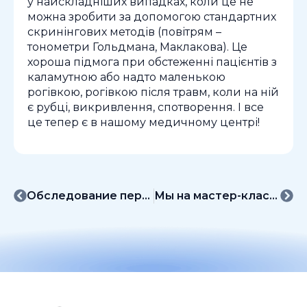
у найскладніших випадках, коли це не
можна зробити за допомогою стандартних
скринінгових методів (повітрям –
тонометри Гольдмана, Маклакова). Це
хороша підмога при обстеженні пацієнтів з
каламутною або надто маленькою
рогівкою, рогівкою після травм, коли на ній
є рубці, викривлення, спотворення. І все
це тепер є в нашому медичному центрі!
Обследование перед началом учебного года
Мы на мастер-классе «Практическая рефракция»