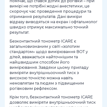
помічає, що стався дотик до рогівки – при
вимірі не потрібні жодні анестетики, це
скорочує час проведення процедури та
отримання результатів. Дані виміри
відразу виводяться на екран і офтальмолог
швидко отримує максимально точний
результат. ⠀
Безконтактний тонометр ICARE є
загальновизнаним у світі «золотим
стандартом» щодо вимірювання ВОТ у
дітей, вважається найточнішим та
найшвидшим способом його
вимірювання. Завдяки цьому приладу
виміряти внутрішньоочний тиск з
високою точністю можна навіть
немовлятам та людям з підвищеним
рогівковим рефлексом.
Крім того, безконтактний тонометр ICARE
дозволяє виміряти внутрішньоочний тиск